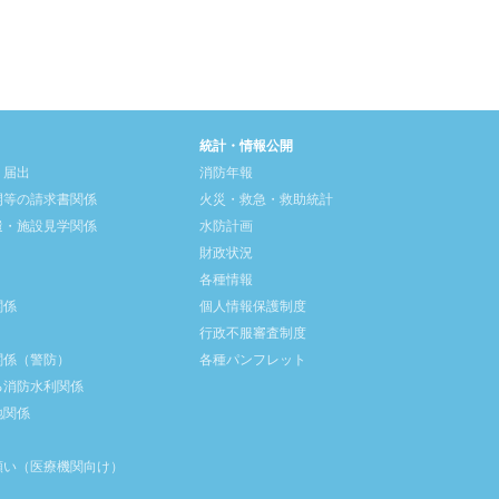
統計・情報公開
・届出
消防年報
開等の請求書関係
火災・救急・救助統計
遣・施設見学関係
水防計画
財政状況
各種情報
関係
個人情報保護制度
行政不服審査制度
関係（警防）
各種パンフレット
る消防水利関係
地関係
願い（医療機関向け）