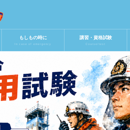
もしもの時に
講習・資格試験
In case of emergency
Course/test