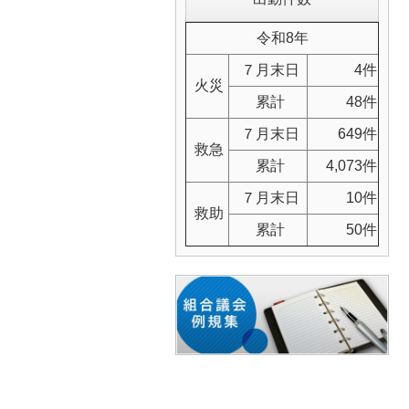
令和8年
７月末日
4件
火災
累計
48件
７月末日
649件
救急
累計
4,073件
７月末日
10件
救助
累計
50件