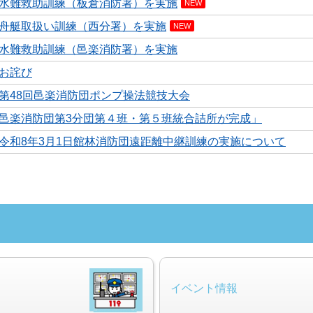
水難救助訓練（板倉消防署）を実施
NEW
舟艇取扱い訓練（西分署）を実施
NEW
水難救助訓練（邑楽消防署）を実施
お詫び
第48回邑楽消防団ポンプ操法競技大会
邑楽消防団第3分団第４班・第５班統合詰所が完成」
令和8年3月1日館林消防団遠距離中継訓練の実施について
イベント情報