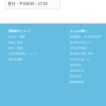
受付：平日8:30～17:15
消防組合について
もしもの時に
あゆみ、概要
病院案内、休日夜間診察
組織と役割
救急車が来るまで
車両・装備
AED設置施設
女性消防職員について
救急車の適正 利用
消防音楽隊
消火器の使い方
地震対策
風水害対策
国民保護
避難所情報