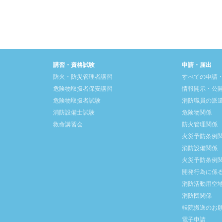
講習・資格試験
申請・届出
防火・防災管理者講習
すべての申請
危険物取扱者保安講習
情報開示・公
危険物取扱者試験
消防職員の派
消防設備士試験
危険物関係
救命講習会
防火管理関係
火災予防条例
消防設備関係
火災予防条例
開発行為に係
消防活動用空
消防団関係
転院搬送のお
電子申請