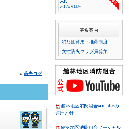
重要
入札
入札告示ほか
募集案内
消防団募集・推薦制度
女性防火クラブ員募集
»
過去ログ
館林地区消防組合youtubeの
運用方針
館林地区消防組合ソーシャル